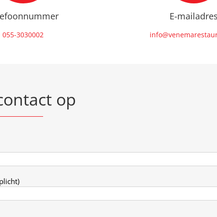
lefoonnummer
E-mailadre
055-3030002
info@venemarestaura
ontact op
licht)