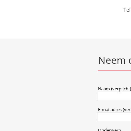
Te
Neem c
Naam (verplicht)
E-mailadres (verp
Onderwerp