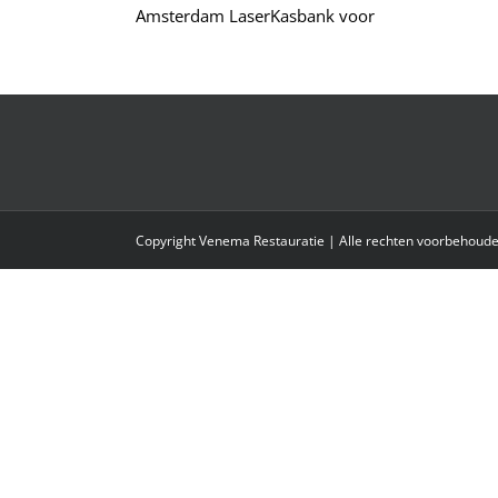
Amsterdam LaserKasbank voor
Copyright Venema Restauratie | Alle rechten voorbehou