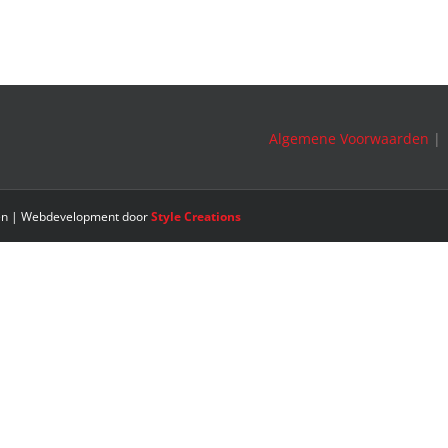
Algemene Voorwaarden
den | Webdevelopment door
Style Creations