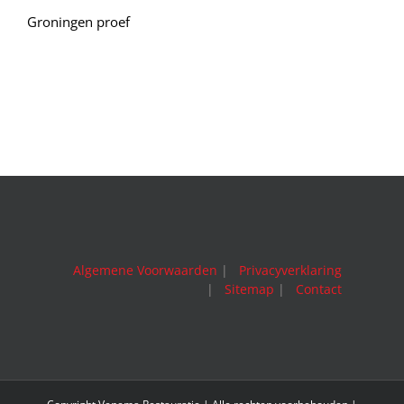
Groningen proef
Algemene Voorwaarden
|
Privacyverklaring
|
Sitemap
|
Contact