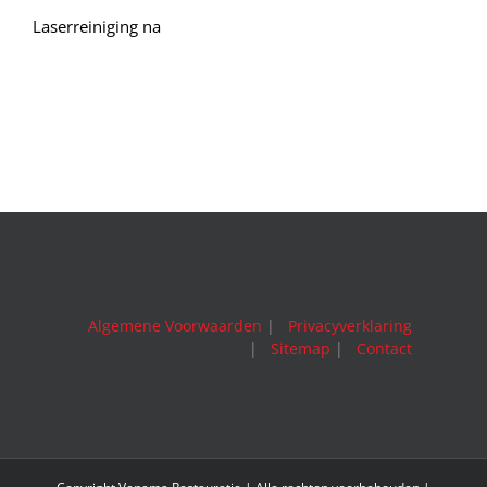
Laserreiniging na
Algemene Voorwaarden
|
Privacyverklaring
|
Sitemap
|
Contact