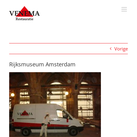
Ga
naar
inhoud
Vorige
Rijksmuseum Amsterdam