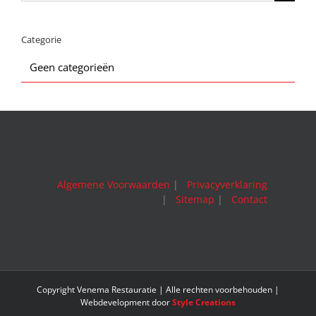
naar:
Categorie
Geen categorieën
Algemene Voorwaarden
|
Privacyverklaring
|
Sitemap
|
Contact
Copyright Venema Restauratie | Alle rechten voorbehouden |
Webdevelopment door
Style Creations