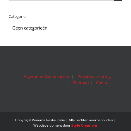
naar:
Categorie
Geen categorieën
Algemene Voorwaarden
|
Privacyverklaring
|
Sitemap
|
Contact
Copyright Venema Restauratie | Alle rechten voorbehouden |
Webdevelopment door
Style Creations