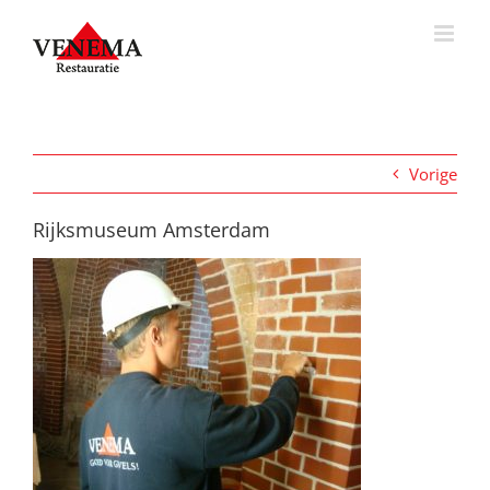
Ga
naar
inhoud
Vorige
Rijksmuseum Amsterdam