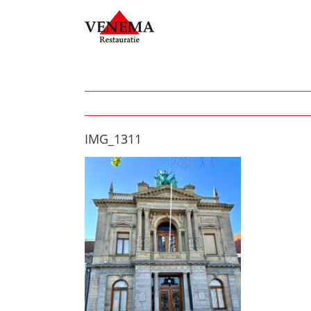
Ga
naar
inhoud
IMG_1311