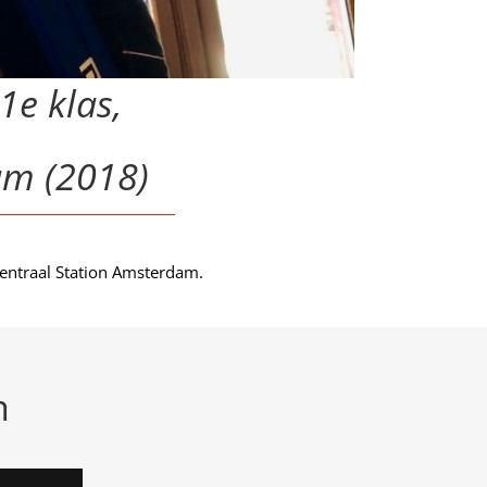
e klas,
am (2018)
Centraal Station Amsterdam.
n